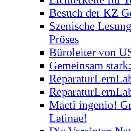
Besuch der KZ Ge
Szenische Lesung
Pröses
Büroleiter von U
Gemeinsam stark:
ReparaturLernLab
ReparaturLernLab
Macti ingenio! Gr
Latinae!