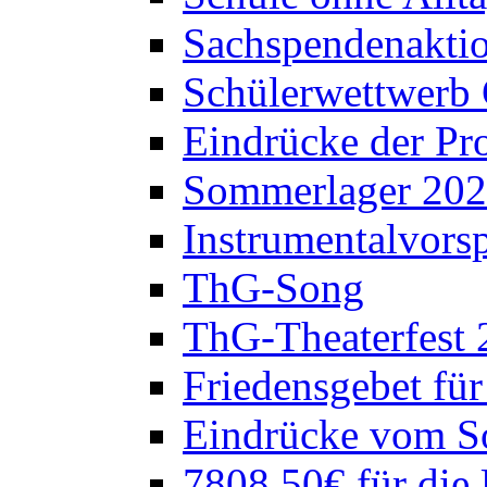
Sachspendenaktio
Schülerwettwerb 
Eindrücke der Pr
Sommerlager 20
Instrumentalvorsp
ThG-Song
ThG-Theaterfest 
Friedensgebet fü
Eindrücke vom S
7808,50€ für die