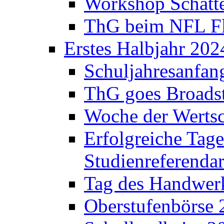
Workshop Schatte
ThG beim NFL Fla
Erstes Halbjahr 202
Schuljahresanfan
ThG goes Broadst
Woche der Werts
Erfolgreiche Tage
Studienreferenda
Tag des Handwerk
Oberstufenbörse 