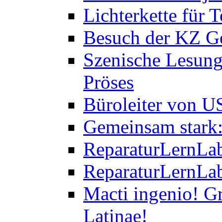
Lichterkette für T
Besuch der KZ Ge
Szenische Lesung
Pröses
Büroleiter von U
Gemeinsam stark:
ReparaturLernLab
ReparaturLernLab
Macti ingenio! Gr
Latinae!