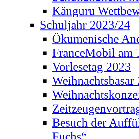
Känguru Wettbew
Schuljahr 2023/24
Ökumenische And
FranceMobil am
Vorlesetag 2023
Weihnachtsbasar
Weihnachtskonze
Zeitzeugenvortra
Besuch der Auffü
Fuchs“