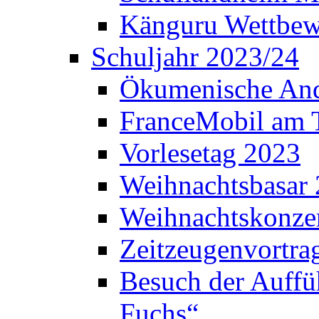
Känguru Wettbew
Schuljahr 2023/24
Ökumenische And
FranceMobil am
Vorlesetag 2023
Weihnachtsbasar
Weihnachtskonze
Zeitzeugenvortra
Besuch der Auffü
Fuchs“