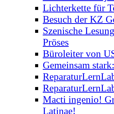
Lichterkette für T
Besuch der KZ Ge
Szenische Lesung
Pröses
Büroleiter von U
Gemeinsam stark:
ReparaturLernLab
ReparaturLernLab
Macti ingenio! Gr
Latinae!