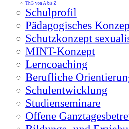
ThG von A bis Z
Schulprofil
Pädagogisches Konzep
Schutzkonzept sexuali
MINT-Konzept
Lerncoaching
Berufliche Orientieru
Schulentwicklung
Studienseminare
Offene Ganztagesbetr
Bildungs- und Erziehu