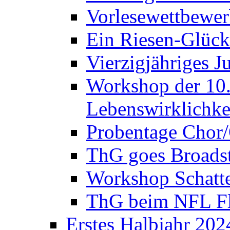
Vorlesewettbewer
Ein Riesen-Glück
Vierzigjähriges J
Workshop der 10. 
Lebenswirklichke
Probentage Chor/
ThG goes Broadst
Workshop Schatte
ThG beim NFL Fla
Erstes Halbjahr 202