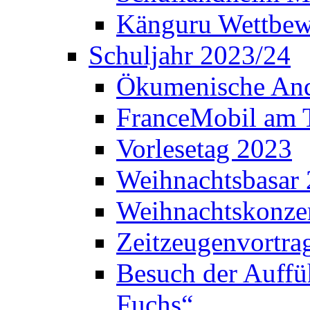
Känguru Wettbew
Schuljahr 2023/24
Ökumenische And
FranceMobil am
Vorlesetag 2023
Weihnachtsbasar
Weihnachtskonze
Zeitzeugenvortra
Besuch der Auffü
Fuchs“