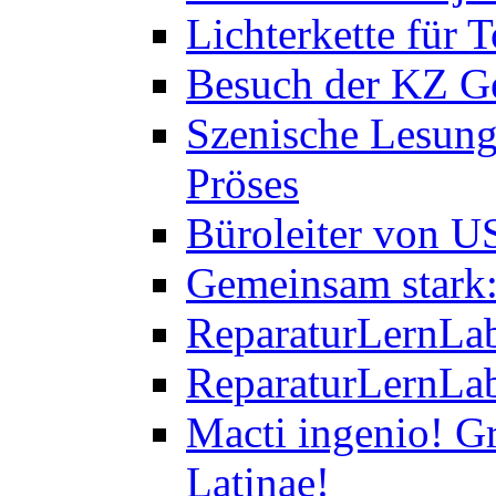
Lichterkette für T
Besuch der KZ Ge
Szenische Lesung
Pröses
Büroleiter von U
Gemeinsam stark:
ReparaturLernLab
ReparaturLernLab
Macti ingenio! Gr
Latinae!