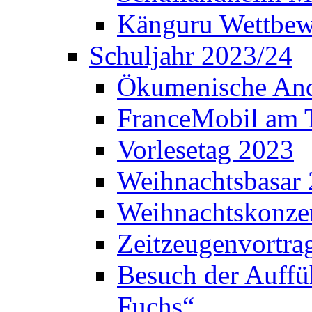
Känguru Wettbew
Schuljahr 2023/24
Ökumenische And
FranceMobil am
Vorlesetag 2023
Weihnachtsbasar
Weihnachtskonze
Zeitzeugenvortra
Besuch der Auffü
Fuchs“