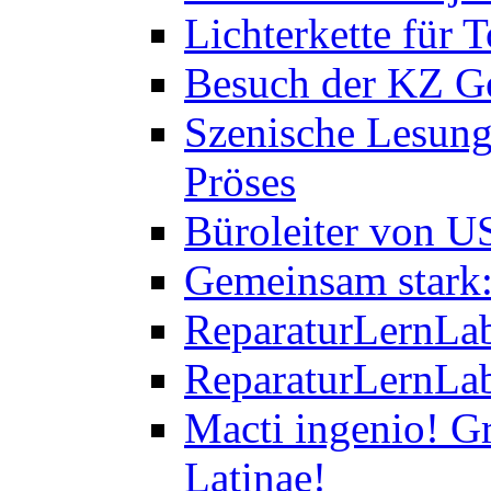
Lichterkette für T
Besuch der KZ Ge
Szenische Lesung
Pröses
Büroleiter von U
Gemeinsam stark:
ReparaturLernLab
ReparaturLernLab
Macti ingenio! Gr
Latinae!