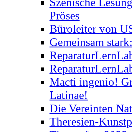
Szenische Lesung
Pröses
Büroleiter von U
Gemeinsam stark:
ReparaturLernLab
ReparaturLernLab
Macti ingenio! Gr
Latinae!
Die Vereinten Nat
Theresien-Kunstp