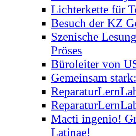
Lichterkette für T
Besuch der KZ Ge
Szenische Lesung
Pröses
Büroleiter von U
Gemeinsam stark:
ReparaturLernLab
ReparaturLernLab
Macti ingenio! Gr
Latinae!