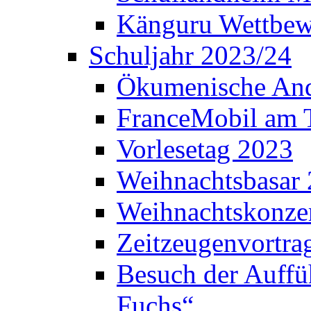
Känguru Wettbew
Schuljahr 2023/24
Ökumenische And
FranceMobil am
Vorlesetag 2023
Weihnachtsbasar
Weihnachtskonze
Zeitzeugenvortra
Besuch der Auffü
Fuchs“