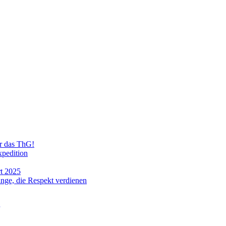
ür das ThG!
xpedition
t 2025
ge, die Respekt verdienen