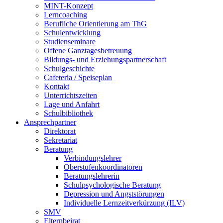
MINT-Konzept
Lerncoaching
Berufliche Orientierung am ThG
Schulentwicklung
Studienseminare
Offene Ganztagesbetreuung
Bildungs- und Erziehungspartnerschaft
Schulgeschichte
Cafeteria / Speiseplan
Kontakt
Unterrichtszeiten
Lage und Anfahrt
Schulbibliothek
Ansprechpartner
Direktorat
Sekretariat
Beratung
Verbindungslehrer
Oberstufenkoordinatoren
Beratungslehrerin
Schulpsychologische Beratung
Depression und Angststörungen
Individuelle Lernzeitverkürzung (ILV)
SMV
Elternbeirat