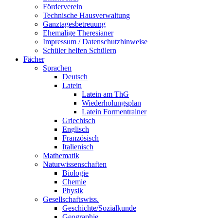
Förderverein
Technische Hausverwaltung
Ganztagesbetreuung
Ehemalige Theresianer
Impressum / Datenschutzhinweise
Schüler helfen Schülern
Fächer
Sprachen
Deutsch
Latein
Latein am ThG
Wiederholungsplan
Latein Formentrainer
Griechisch
Englisch
Französisch
Italienisch
Mathematik
Naturwissenschaften
Biologie
Chemie
Physik
Gesellschaftswiss.
Geschichte/Sozialkunde
Geographie