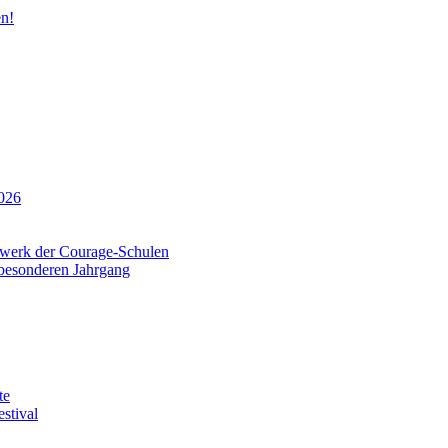
n!
026
tzwerk der Courage-Schulen
 besonderen Jahrgang
te
stival