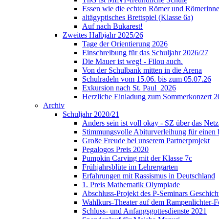
Essen wie die echten Römer und Römerinne
altägyptisches Brettspiel (Klasse 6a)
Auf nach Bukarest!
Zweites Halbjahr 2025/26
Tage der Orientierung 2026
Einschreibung für das Schuljahr 2026/27
Die Mauer ist weg! - Filou auch.
Von der Schulbank mitten in die Arena
Schulradeln vom 15.06. bis zum 05.07.26
Exkursion nach St. Paul_2026
Herzliche Einladung zum Sommerkonzert 2
Archiv
Schuljahr 2020/21
Anders sein ist voll okay - SZ über das Ne
Stimmungsvolle Abiturverleihung für einen
Große Freude bei unserem Partnerprojekt
Pegalogos Preis 2020
Pumpkin Carving mit der Klasse 7c
Frühjahrsblüte im Lehrergarten
Erfahrungen mit Rassismus in Deutschland
1. Preis Mathematik Olympiade
Abschluss-Projekt des P-Seminars Geschich
Wahlkurs-Theater auf dem Rampenlichter-Fe
Schluss- und Anfangsgottesdienste 2021