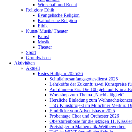
Wirtschaft und Recht
Religion/ Ethik
Evangelische Religion
Katholische Religion
Ethik
Kunst/ Musik/ Theater
Kunst
Musik
Theater
Sport
Grundwissen
Aktivitäten
Aktuell
Erstes Halbjahr 2025/26
Schuljahresanfangsgottesdienst 2025
Lehrkräfte der Zukunft: zwei Kunstpreise f
Auf dünnem Eis: Die 10b geht auf Klima-E
Workshop zum Thema „Nachhaltigkeit“
Herzliche Einladung zum Weihnachtskonzer
ThG-Kunstprojekt im Münchner Merkur: Din
Eindrücke vom Adventsbasar 2025
Probentage Chor und Orchester 2026
Oberstufenbörse für die jetzigen 11. Klässler
Preisträger in Mathematik-Wettbewerben
ThG ist MINT-freundliche Schule