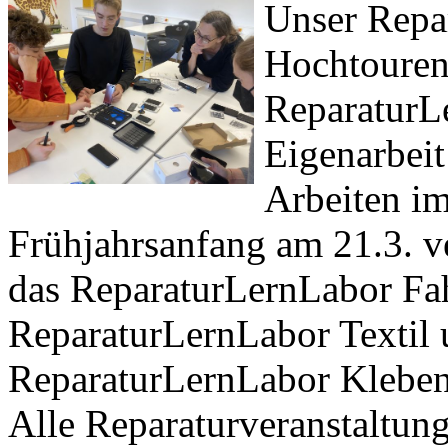
Unser Repar
Hochtouren:
ReparaturL
Eigenarbeit
Arbeiten i
Frühjahrsanfang am 21.3. v
das ReparaturLernLabor Fah
ReparaturLernLabor Textil 
ReparaturLernLabor Kleben
Alle Reparaturveranstaltun