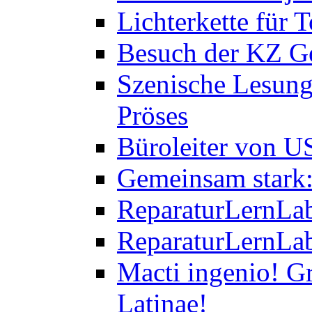
Lichterkette für T
Besuch der KZ Ge
Szenische Lesung
Pröses
Büroleiter von U
Gemeinsam stark:
ReparaturLernLab
ReparaturLernLab
Macti ingenio! Gr
Latinae!