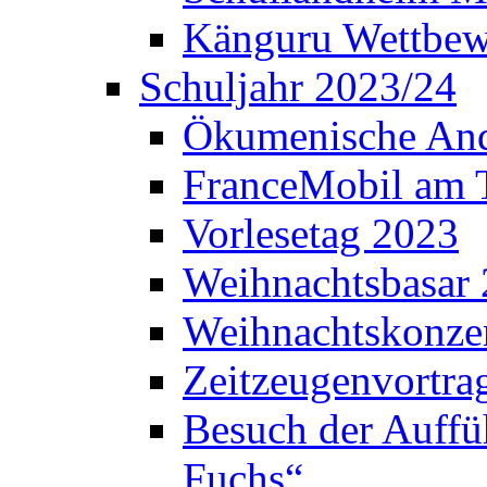
Känguru Wettbew
Schuljahr 2023/24
Ökumenische And
FranceMobil am
Vorlesetag 2023
Weihnachtsbasar
Weihnachtskonze
Zeitzeugenvortra
Besuch der Auffü
Fuchs“