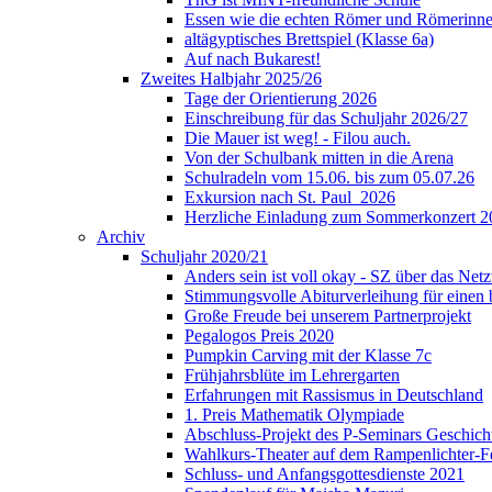
Essen wie die echten Römer und Römerinne
altägyptisches Brettspiel (Klasse 6a)
Auf nach Bukarest!
Zweites Halbjahr 2025/26
Tage der Orientierung 2026
Einschreibung für das Schuljahr 2026/27
Die Mauer ist weg! - Filou auch.
Von der Schulbank mitten in die Arena
Schulradeln vom 15.06. bis zum 05.07.26
Exkursion nach St. Paul_2026
Herzliche Einladung zum Sommerkonzert 2
Archiv
Schuljahr 2020/21
Anders sein ist voll okay - SZ über das Ne
Stimmungsvolle Abiturverleihung für einen
Große Freude bei unserem Partnerprojekt
Pegalogos Preis 2020
Pumpkin Carving mit der Klasse 7c
Frühjahrsblüte im Lehrergarten
Erfahrungen mit Rassismus in Deutschland
1. Preis Mathematik Olympiade
Abschluss-Projekt des P-Seminars Geschich
Wahlkurs-Theater auf dem Rampenlichter-Fe
Schluss- und Anfangsgottesdienste 2021