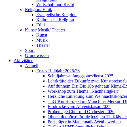
Wirtschaft und Recht
Religion/ Ethik
Evangelische Religion
Katholische Religion
Ethik
Kunst/ Musik/ Theater
Kunst
Musik
Theater
Sport
Grundwissen
Aktivitäten
Aktuell
Erstes Halbjahr 2025/26
Schuljahresanfangsgottesdienst 2025
Lehrkräfte der Zukunft: zwei Kunstpreise f
Auf dünnem Eis: Die 10b geht auf Klima-E
Workshop zum Thema „Nachhaltigkeit“
Herzliche Einladung zum Weihnachtskonzer
ThG-Kunstprojekt im Münchner Merkur: Din
Eindrücke vom Adventsbasar 2025
Probentage Chor und Orchester 2026
Oberstufenbörse für die jetzigen 11. Klässler
Preisträger in Mathematik-Wettbewerben
ThG ist MINT-freundliche Schule