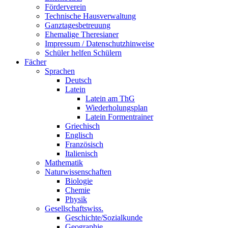
Förderverein
Technische Hausverwaltung
Ganztagesbetreuung
Ehemalige Theresianer
Impressum / Datenschutzhinweise
Schüler helfen Schülern
Fächer
Sprachen
Deutsch
Latein
Latein am ThG
Wiederholungsplan
Latein Formentrainer
Griechisch
Englisch
Französisch
Italienisch
Mathematik
Naturwissenschaften
Biologie
Chemie
Physik
Gesellschaftswiss.
Geschichte/Sozialkunde
Geographie