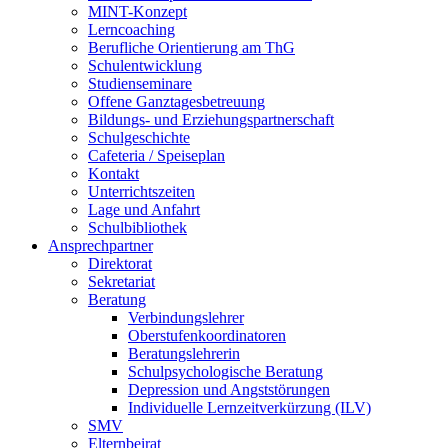
MINT-Konzept
Lerncoaching
Berufliche Orientierung am ThG
Schulentwicklung
Studienseminare
Offene Ganztagesbetreuung
Bildungs- und Erziehungspartnerschaft
Schulgeschichte
Cafeteria / Speiseplan
Kontakt
Unterrichtszeiten
Lage und Anfahrt
Schulbibliothek
Ansprechpartner
Direktorat
Sekretariat
Beratung
Verbindungslehrer
Oberstufenkoordinatoren
Beratungslehrerin
Schulpsychologische Beratung
Depression und Angststörungen
Individuelle Lernzeitverkürzung (ILV)
SMV
Elternbeirat