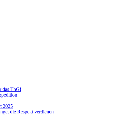
ür das ThG!
xpedition
t 2025
ge, die Respekt verdienen