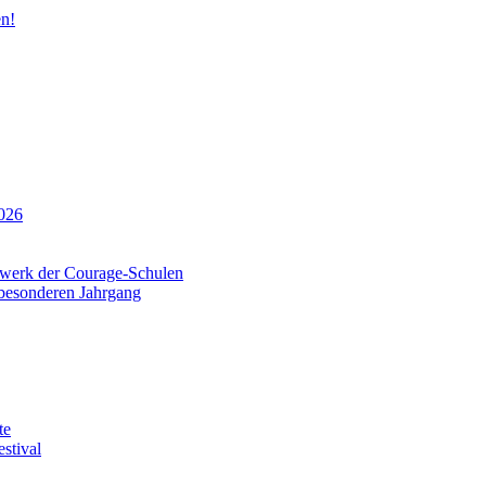
n!
026
tzwerk der Courage-Schulen
 besonderen Jahrgang
te
stival