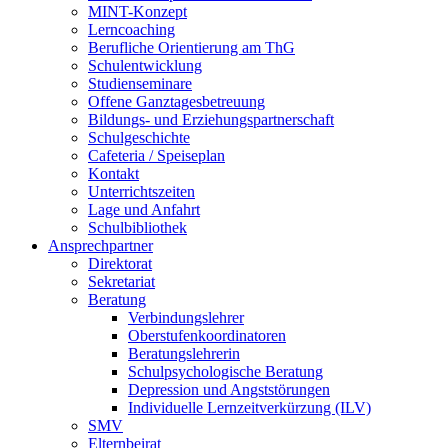
MINT-Konzept
Lerncoaching
Berufliche Orientierung am ThG
Schulentwicklung
Studienseminare
Offene Ganztagesbetreuung
Bildungs- und Erziehungspartnerschaft
Schulgeschichte
Cafeteria / Speiseplan
Kontakt
Unterrichtszeiten
Lage und Anfahrt
Schulbibliothek
Ansprechpartner
Direktorat
Sekretariat
Beratung
Verbindungslehrer
Oberstufenkoordinatoren
Beratungslehrerin
Schulpsychologische Beratung
Depression und Angststörungen
Individuelle Lernzeitverkürzung (ILV)
SMV
Elternbeirat