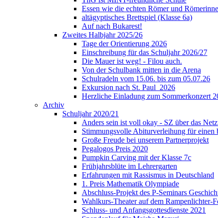
Essen wie die echten Römer und Römerinne
altägyptisches Brettspiel (Klasse 6a)
Auf nach Bukarest!
Zweites Halbjahr 2025/26
Tage der Orientierung 2026
Einschreibung für das Schuljahr 2026/27
Die Mauer ist weg! - Filou auch.
Von der Schulbank mitten in die Arena
Schulradeln vom 15.06. bis zum 05.07.26
Exkursion nach St. Paul_2026
Herzliche Einladung zum Sommerkonzert 2
Archiv
Schuljahr 2020/21
Anders sein ist voll okay - SZ über das Ne
Stimmungsvolle Abiturverleihung für einen
Große Freude bei unserem Partnerprojekt
Pegalogos Preis 2020
Pumpkin Carving mit der Klasse 7c
Frühjahrsblüte im Lehrergarten
Erfahrungen mit Rassismus in Deutschland
1. Preis Mathematik Olympiade
Abschluss-Projekt des P-Seminars Geschich
Wahlkurs-Theater auf dem Rampenlichter-Fe
Schluss- und Anfangsgottesdienste 2021