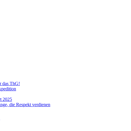
ür das ThG!
xpedition
t 2025
ge, die Respekt verdienen