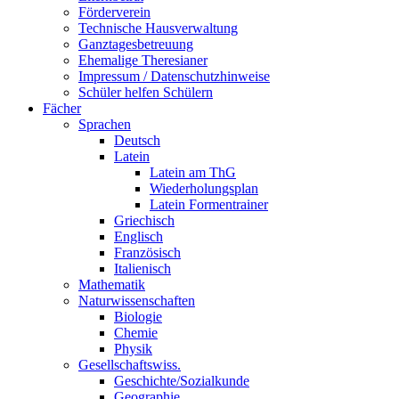
Förderverein
Technische Hausverwaltung
Ganztagesbetreuung
Ehemalige Theresianer
Impressum / Datenschutzhinweise
Schüler helfen Schülern
Fächer
Sprachen
Deutsch
Latein
Latein am ThG
Wiederholungsplan
Latein Formentrainer
Griechisch
Englisch
Französisch
Italienisch
Mathematik
Naturwissenschaften
Biologie
Chemie
Physik
Gesellschaftswiss.
Geschichte/Sozialkunde
Geographie