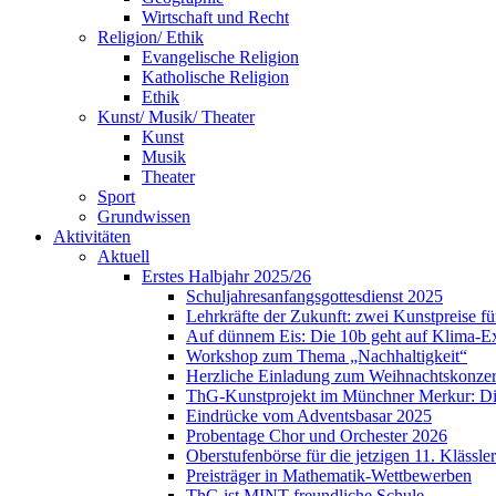
Wirtschaft und Recht
Religion/ Ethik
Evangelische Religion
Katholische Religion
Ethik
Kunst/ Musik/ Theater
Kunst
Musik
Theater
Sport
Grundwissen
Aktivitäten
Aktuell
Erstes Halbjahr 2025/26
Schuljahresanfangsgottesdienst 2025
Lehrkräfte der Zukunft: zwei Kunstpreise f
Auf dünnem Eis: Die 10b geht auf Klima-E
Workshop zum Thema „Nachhaltigkeit“
Herzliche Einladung zum Weihnachtskonzer
ThG-Kunstprojekt im Münchner Merkur: Din
Eindrücke vom Adventsbasar 2025
Probentage Chor und Orchester 2026
Oberstufenbörse für die jetzigen 11. Klässler
Preisträger in Mathematik-Wettbewerben
ThG ist MINT-freundliche Schule