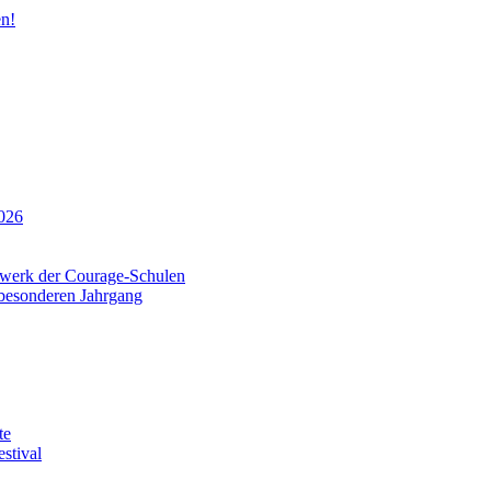
n!
026
tzwerk der Courage-Schulen
 besonderen Jahrgang
te
stival