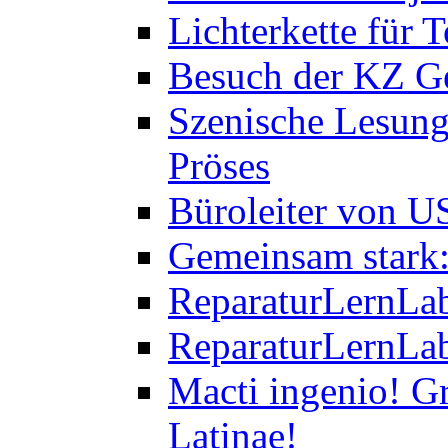
Lichterkette für T
Besuch der KZ Ge
Szenische Lesung
Pröses
Büroleiter von U
Gemeinsam stark:
ReparaturLernLab
ReparaturLernLab
Macti ingenio! Gr
Latinae!