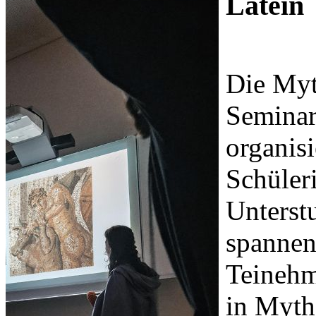
Latein
Die Myt
Seminar
organisi
Schüler
Unterst
spannen
Teineh
in Myth