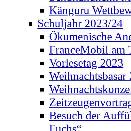
Känguru Wettbew
Schuljahr 2023/24
Ökumenische And
FranceMobil am
Vorlesetag 2023
Weihnachtsbasar
Weihnachtskonze
Zeitzeugenvortra
Besuch der Auffü
Fuchs“