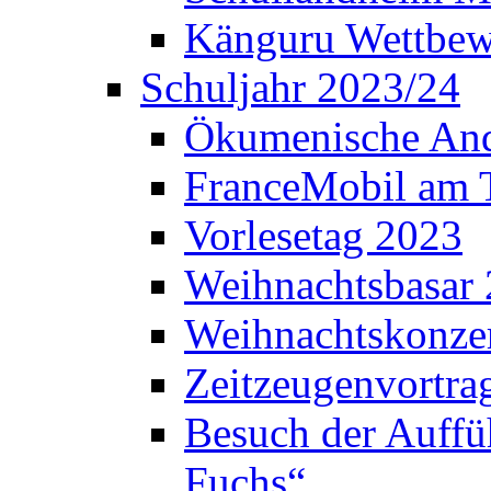
Känguru Wettbew
Schuljahr 2023/24
Ökumenische And
FranceMobil am
Vorlesetag 2023
Weihnachtsbasar
Weihnachtskonze
Zeitzeugenvortra
Besuch der Auffü
Fuchs“