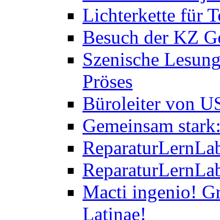
Lichterkette für T
Besuch der KZ Ge
Szenische Lesung
Pröses
Büroleiter von U
Gemeinsam stark:
ReparaturLernLab
ReparaturLernLab
Macti ingenio! Gr
Latinae!