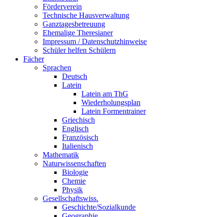
Förderverein
Technische Hausverwaltung
Ganztagesbetreuung
Ehemalige Theresianer
Impressum / Datenschutzhinweise
Schüler helfen Schülern
Fächer
Sprachen
Deutsch
Latein
Latein am ThG
Wiederholungsplan
Latein Formentrainer
Griechisch
Englisch
Französisch
Italienisch
Mathematik
Naturwissenschaften
Biologie
Chemie
Physik
Gesellschaftswiss.
Geschichte/Sozialkunde
Geographie