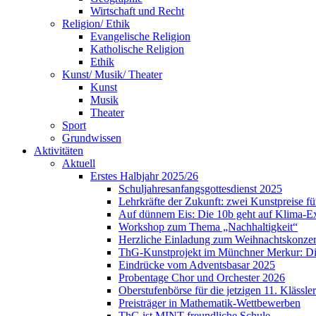
Wirtschaft und Recht
Religion/ Ethik
Evangelische Religion
Katholische Religion
Ethik
Kunst/ Musik/ Theater
Kunst
Musik
Theater
Sport
Grundwissen
Aktivitäten
Aktuell
Erstes Halbjahr 2025/26
Schuljahresanfangsgottesdienst 2025
Lehrkräfte der Zukunft: zwei Kunstpreise f
Auf dünnem Eis: Die 10b geht auf Klima-E
Workshop zum Thema „Nachhaltigkeit“
Herzliche Einladung zum Weihnachtskonzer
ThG-Kunstprojekt im Münchner Merkur: Din
Eindrücke vom Adventsbasar 2025
Probentage Chor und Orchester 2026
Oberstufenbörse für die jetzigen 11. Klässler
Preisträger in Mathematik-Wettbewerben
ThG ist MINT-freundliche Schule