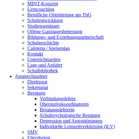
MINT-Konzept
Lerncoaching
Berufliche Orientierung am ThG
Schulentwicklung
Studienseminare
Offene Ganztagesbetreuung
Bildungs- und Erziehungspartnerschaft
Schulgeschichte
Cafeteria / Speiseplan
Kontakt
Unterrichtszeiten
Lage und Anfahrt
Schulbibliothek
Ansprechpartner
Direktorat
Sekretariat
Beratung
Verbindungslehrer
Oberstufenkoordinatoren
Beratungslehrerin
Schulpsychologische Beratung
Depression und Angststörungen
Individuelle Lernzeitverkürzung (ILV)
SMV
Elternbeirat