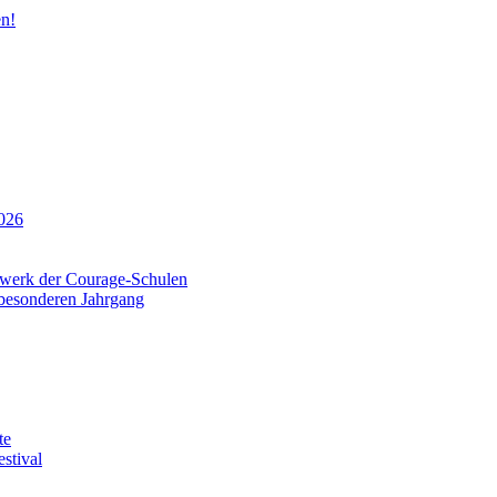
n!
026
tzwerk der Courage-Schulen
 besonderen Jahrgang
te
stival