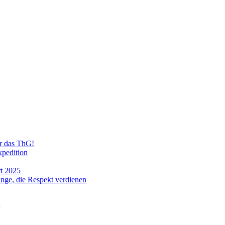
ür das ThG!
xpedition
t 2025
ge, die Respekt verdienen