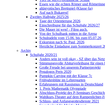
Essen wie die echten Römer und Römerinne
altägyptisches Brettspiel (Klasse 6a)
Auf nach Bukarest!
Zweites Halbjahr 2025/26
Tage der Orientierung 2026
Einschreibung für das Schuljahr 2026/27
Die Mauer ist weg! - Filou auch.
Von der Schulbank mitten in die Arena
Schulradeln vom 15.06. bis zum 05.07.26
Exkursion nach St. Paul_2026
Herzliche Einladung zum Sommerkonzert 2
Archiv
Schuljahr 2020/21
Anders sein ist voll okay - SZ über das Ne
Stimmungsvolle Abiturverleihung für einen
Große Freude bei unserem Partnerprojekt
Pegalogos Preis 2020
Pumpkin Carving mit der Klasse 7c
Frühjahrsblüte im Lehrergarten
Erfahrungen mit Rassismus in Deutschland
1. Preis Mathematik Olympiade
Abschluss-Projekt des P-Seminars Geschich
Wahlkurs-Theater auf dem Rampenlichter-Fe
Schluss- und Anfangsgottesdienste 2021