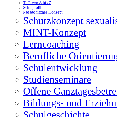
ThG von A bis Z
Schulprofil
Pädagogisches Konzept
Schutzkonzept sexuali
MINT-Konzept
Lerncoaching
Berufliche Orientieru
Schulentwicklung
Studienseminare
Offene Ganztagesbetr
Bildungs- und Erziehu
Schulgeschichte