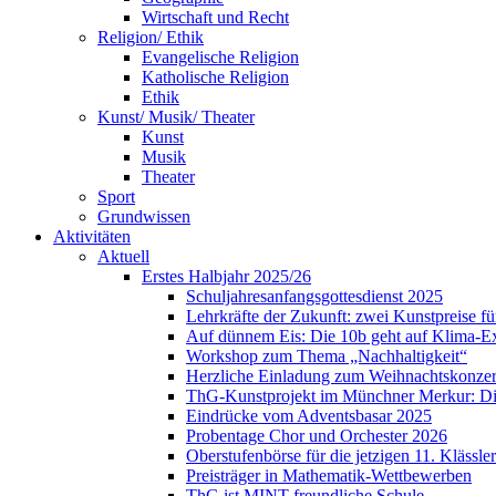
Wirtschaft und Recht
Religion/ Ethik
Evangelische Religion
Katholische Religion
Ethik
Kunst/ Musik/ Theater
Kunst
Musik
Theater
Sport
Grundwissen
Aktivitäten
Aktuell
Erstes Halbjahr 2025/26
Schuljahresanfangsgottesdienst 2025
Lehrkräfte der Zukunft: zwei Kunstpreise f
Auf dünnem Eis: Die 10b geht auf Klima-E
Workshop zum Thema „Nachhaltigkeit“
Herzliche Einladung zum Weihnachtskonzer
ThG-Kunstprojekt im Münchner Merkur: Din
Eindrücke vom Adventsbasar 2025
Probentage Chor und Orchester 2026
Oberstufenbörse für die jetzigen 11. Klässler
Preisträger in Mathematik-Wettbewerben
ThG ist MINT-freundliche Schule