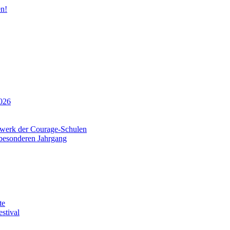
n!
026
tzwerk der Courage-Schulen
 besonderen Jahrgang
te
stival