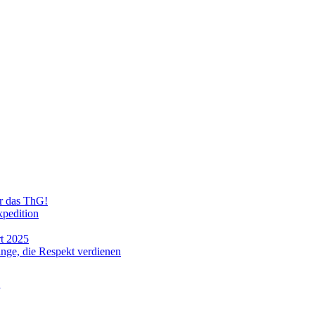
ür das ThG!
xpedition
t 2025
ge, die Respekt verdienen