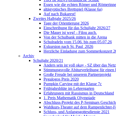
Essen wie die echten Römer und Römerinne
altägyptisches Brettspiel (Klasse 6a)
Auf nach Bukarest!
Zweites Halbjahr 2025/26
Tage der Orientierung 2026
Einschreibung für das Schuljahr 2026/27
Die Mauer ist weg! - Filou auch.
Von der Schulbank mitten in die Arena
Schulradeln vom 15.06. bis zum 05.07.26
Exkursion nach St. Paul_2026
Herzliche Einladung zum Sommerkonzert 2
Archiv
Schuljahr 2020/21
Anders sein ist voll okay - SZ über das Ne
Stimmungsvolle Abiturverleihung für einen
Große Freude bei unserem Partnerprojekt
Pegalogos Preis 2020
Pumpkin Carving mit der Klasse 7c
Frühjahrsblüte im Lehrergarten
Erfahrungen mit Rassismus in Deutschland
1. Preis Mathematik Olympiade
Abschluss-Projekt des P-Seminars Geschich
Wahlkurs-Theater auf dem Rampenlichter-Fe
Schluss- und Anfangsgottesdienste 2021