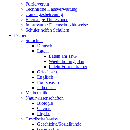
Förderverein
Technische Hausverwaltung
Ganztagesbetreuung
Ehemalige Theresianer
Impressum / Datenschutzhinweise
Schüler helfen Schülern
Fächer
Sprachen
Deutsch
Latein
Latein am ThG
Wiederholungsplan
Latein Formentrainer
Griechisch
Englisch
Französisch
Italienisch
Mathematik
Naturwissenschaften
Biologie
Chemie
Physik
Gesellschaftswiss.
Geschichte/Sozialkunde
Geographie