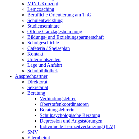
MINT-Konzept
Lerncoaching
Berufliche Orientierung am ThG
Schulentwicklung
Studienseminare
Offene Ganztagesbetreuung
Bildungs- und Erziehungspartnerschaft
Schulgeschichte
Cafeteria / Speiseplan
Kontakt
Unterrichtszeiten
Lage und Anfahrt
Schulbibliothek
Ansprechpartner
Direktorat
Sekretariat
Beratung
Verbindungslehrer
Oberstufenkoordinatoren
Beratungslehrerin
Schulpsychologische Beratung
Depression und Angststörungen
Individuelle Lernzeitverkürzung (ILV)
SMV
Elternbeirat