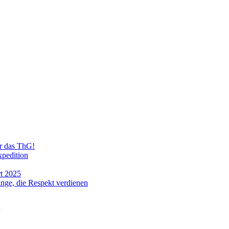
ür das ThG!
xpedition
t 2025
ge, die Respekt verdienen