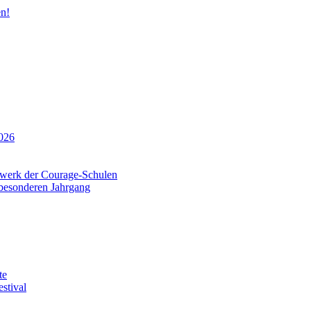
n!
026
tzwerk der Courage-Schulen
 besonderen Jahrgang
te
stival