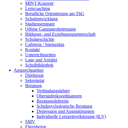
MINT-Konzept
Lerncoaching
Berufliche Orientierung am ThG
Schulentwicklung
Studienseminare
Offene Ganztagesbetreuung
Bildungs- und Erziehungspartnerschaft
Schulgeschichte
Cafeteria / Speiseplan
Kontakt
Unterrichtszeiten
Lage und Anfahrt
Schulbibliothek
Ansprechpartner
Direktorat
Sekretariat
Beratung
Verbindungslehrer
Oberstufenkoordinatoren
Beratungslehrerin
Schulpsychologische Beratung
Depression und Angststörungen
Individuelle Lernzeitverkürzung (ILV)
SMV
Elternbeirat