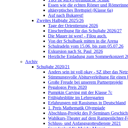
Essen wie die echten Römer und Römerinne
altägyptisches Brettspiel (Klasse 6a)
Auf nach Bukarest!
Zweites Halbjahr 2025/26
Tage der Orientierung 2026
Einschreibung für das Schuljahr 2026/27
Die Mauer ist weg! - Filou auch.
Von der Schulbank mitten in die Arena
Schulradeln vom 15.06. bis zum 05.07.26
Exkursion nach St. Paul_2026
Herzliche Einladung zum Sommerkonzert 2
Archiv
Schuljahr 2020/21
Anders sein ist voll okay - SZ über das Ne
Stimmungsvolle Abiturverleihung für einen
Große Freude bei unserem Partnerprojekt
Pegalogos Preis 2020
Pumpkin Carving mit der Klasse 7c
Frühjahrsblüte im Lehrergarten
Erfahrungen mit Rassismus in Deutschland
1. Preis Mathematik Olympiade
Abschluss-Projekt des P-Seminars Geschich
Wahlkurs-Theater auf dem Rampenlichter-Fe
Schluss- und Anfangsgottesdienste 2021