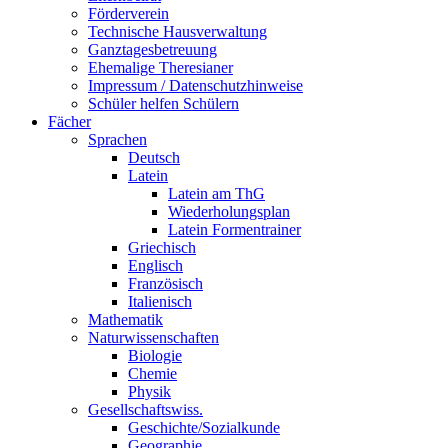
Förderverein
Technische Hausverwaltung
Ganztagesbetreuung
Ehemalige Theresianer
Impressum / Datenschutzhinweise
Schüler helfen Schülern
Fächer
Sprachen
Deutsch
Latein
Latein am ThG
Wiederholungsplan
Latein Formentrainer
Griechisch
Englisch
Französisch
Italienisch
Mathematik
Naturwissenschaften
Biologie
Chemie
Physik
Gesellschaftswiss.
Geschichte/Sozialkunde
Geographie