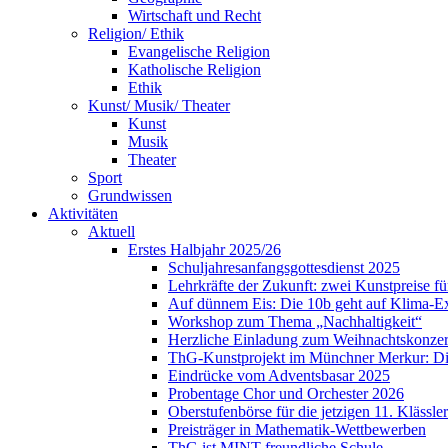
Wirtschaft und Recht
Religion/ Ethik
Evangelische Religion
Katholische Religion
Ethik
Kunst/ Musik/ Theater
Kunst
Musik
Theater
Sport
Grundwissen
Aktivitäten
Aktuell
Erstes Halbjahr 2025/26
Schuljahresanfangsgottesdienst 2025
Lehrkräfte der Zukunft: zwei Kunstpreise f
Auf dünnem Eis: Die 10b geht auf Klima-E
Workshop zum Thema „Nachhaltigkeit“
Herzliche Einladung zum Weihnachtskonzer
ThG-Kunstprojekt im Münchner Merkur: Din
Eindrücke vom Adventsbasar 2025
Probentage Chor und Orchester 2026
Oberstufenbörse für die jetzigen 11. Klässler
Preisträger in Mathematik-Wettbewerben
ThG ist MINT-freundliche Schule