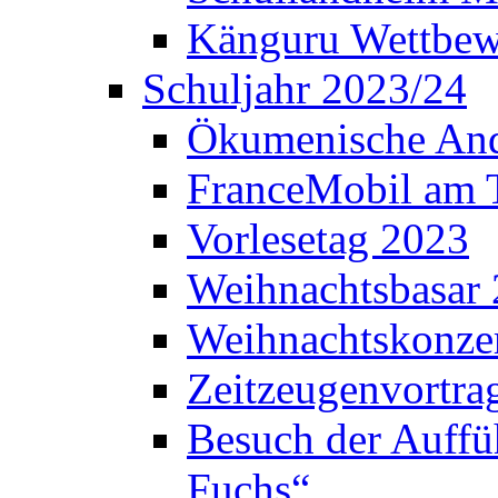
Känguru Wettbew
Schuljahr 2023/24
Ökumenische And
FranceMobil am
Vorlesetag 2023
Weihnachtsbasar
Weihnachtskonze
Zeitzeugenvortra
Besuch der Auffü
Fuchs“