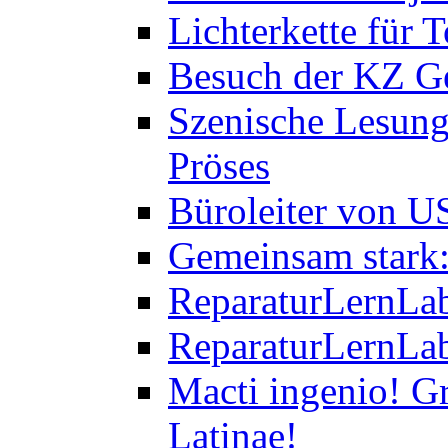
Lichterkette für T
Besuch der KZ Ge
Szenische Lesung
Pröses
Büroleiter von U
Gemeinsam stark:
ReparaturLernLab
ReparaturLernLab
Macti ingenio! Gr
Latinae!