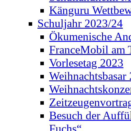
Känguru Wettbew
Schuljahr 2023/24
Ökumenische And
FranceMobil am
Vorlesetag 2023
Weihnachtsbasar
Weihnachtskonze
Zeitzeugenvortra
Besuch der Auffü
Fuchs“