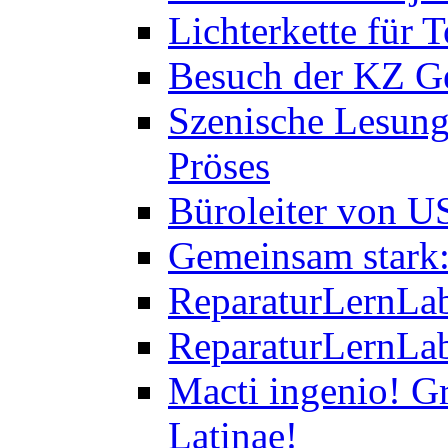
Lichterkette für T
Besuch der KZ Ge
Szenische Lesung
Pröses
Büroleiter von U
Gemeinsam stark:
ReparaturLernLab
ReparaturLernLab
Macti ingenio! Gr
Latinae!