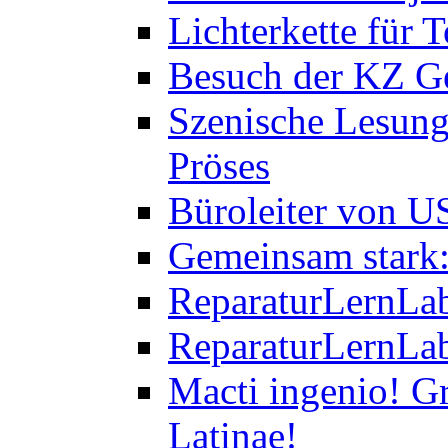
Lichterkette für T
Besuch der KZ Ge
Szenische Lesung
Pröses
Büroleiter von U
Gemeinsam stark:
ReparaturLernLab
ReparaturLernLab
Macti ingenio! Gr
Latinae!