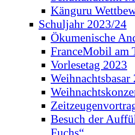
Känguru Wettbew
Schuljahr 2023/24
Ökumenische And
FranceMobil am
Vorlesetag 2023
Weihnachtsbasar
Weihnachtskonze
Zeitzeugenvortra
Besuch der Auffü
Fuchs“