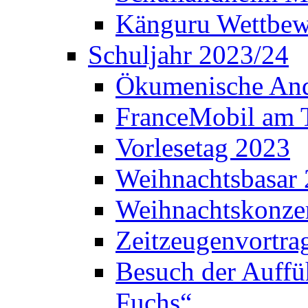
Känguru Wettbew
Schuljahr 2023/24
Ökumenische And
FranceMobil am
Vorlesetag 2023
Weihnachtsbasar
Weihnachtskonze
Zeitzeugenvortra
Besuch der Auffü
Fuchs“