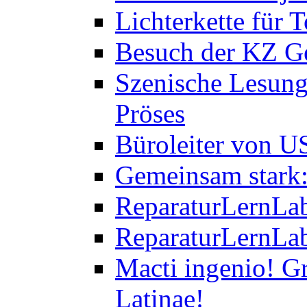
Lichterkette für T
Besuch der KZ Ge
Szenische Lesung
Pröses
Büroleiter von U
Gemeinsam stark:
ReparaturLernLab
ReparaturLernLab
Macti ingenio! Gr
Latinae!