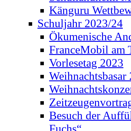
Känguru Wettbew
Schuljahr 2023/24
Ökumenische And
FranceMobil am
Vorlesetag 2023
Weihnachtsbasar
Weihnachtskonze
Zeitzeugenvortra
Besuch der Auffü
Fuchs“