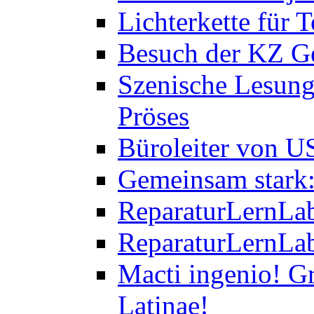
Lichterkette für T
Besuch der KZ Ge
Szenische Lesung
Pröses
Büroleiter von U
Gemeinsam stark:
ReparaturLernLab
ReparaturLernLab
Macti ingenio! Gr
Latinae!