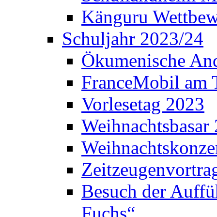
Känguru Wettbew
Schuljahr 2023/24
Ökumenische And
FranceMobil am
Vorlesetag 2023
Weihnachtsbasar
Weihnachtskonze
Zeitzeugenvortra
Besuch der Auffü
Fuchs“