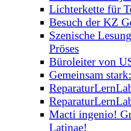
Lichterkette für T
Besuch der KZ Ge
Szenische Lesung
Pröses
Büroleiter von U
Gemeinsam stark:
ReparaturLernLab
ReparaturLernLab
Macti ingenio! Gr
Latinae!