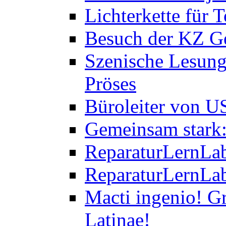
Lichterkette für T
Besuch der KZ Ge
Szenische Lesung
Pröses
Büroleiter von U
Gemeinsam stark:
ReparaturLernLab
ReparaturLernLab
Macti ingenio! Gr
Latinae!