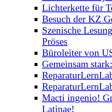
Lichterkette für T
Besuch der KZ Ge
Szenische Lesung
Pröses
Büroleiter von U
Gemeinsam stark:
ReparaturLernLab
ReparaturLernLab
Macti ingenio! Gr
Latinae!