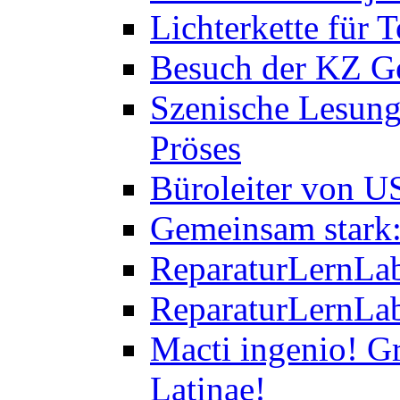
Lichterkette für T
Besuch der KZ Ge
Szenische Lesung
Pröses
Büroleiter von U
Gemeinsam stark:
ReparaturLernLab
ReparaturLernLab
Macti ingenio! Gr
Latinae!