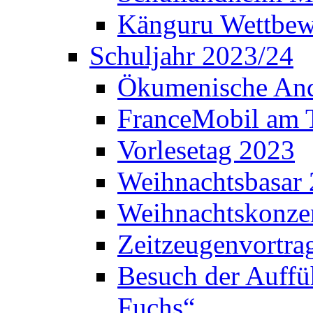
Känguru Wettbew
Schuljahr 2023/24
Ökumenische And
FranceMobil am
Vorlesetag 2023
Weihnachtsbasar
Weihnachtskonze
Zeitzeugenvortra
Besuch der Auffü
Fuchs“