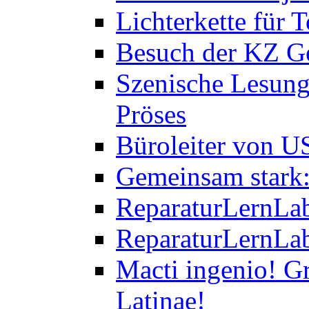
Lichterkette für T
Besuch der KZ Ge
Szenische Lesung
Pröses
Büroleiter von U
Gemeinsam stark:
ReparaturLernLab
ReparaturLernLab
Macti ingenio! Gr
Latinae!