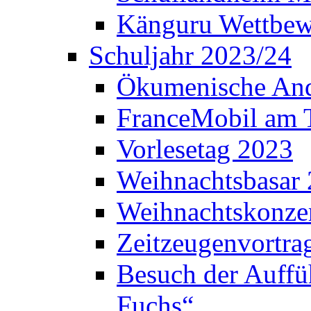
Känguru Wettbew
Schuljahr 2023/24
Ökumenische And
FranceMobil am
Vorlesetag 2023
Weihnachtsbasar
Weihnachtskonze
Zeitzeugenvortra
Besuch der Auffü
Fuchs“