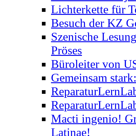
Lichterkette für T
Besuch der KZ Ge
Szenische Lesung
Pröses
Büroleiter von U
Gemeinsam stark:
ReparaturLernLab
ReparaturLernLab
Macti ingenio! Gr
Latinae!