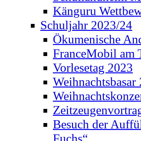
Känguru Wettbew
Schuljahr 2023/24
Ökumenische And
FranceMobil am
Vorlesetag 2023
Weihnachtsbasar
Weihnachtskonze
Zeitzeugenvortra
Besuch der Auffü
Fuchs“