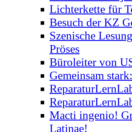
Lichterkette für T
Besuch der KZ Ge
Szenische Lesung
Pröses
Büroleiter von U
Gemeinsam stark:
ReparaturLernLab
ReparaturLernLab
Macti ingenio! Gr
Latinae!