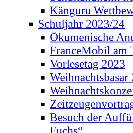
Känguru Wettbew
Schuljahr 2023/24
Ökumenische And
FranceMobil am
Vorlesetag 2023
Weihnachtsbasar
Weihnachtskonze
Zeitzeugenvortra
Besuch der Auffü
Fuchs“