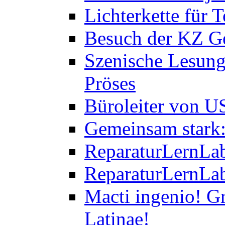
Lichterkette für T
Besuch der KZ Ge
Szenische Lesung
Pröses
Büroleiter von U
Gemeinsam stark:
ReparaturLernLab
ReparaturLernLab
Macti ingenio! Gr
Latinae!